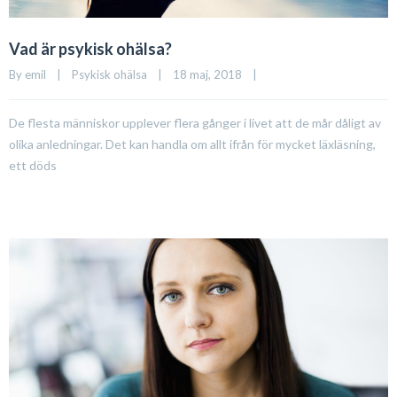
Vad är psykisk ohälsa?
By 
emil
|
Psykisk ohälsa
|
18 maj, 2018    
|
De flesta människor upplever flera gånger i livet att de mår dåligt av
olika anledningar. Det kan handla om allt ifrån för mycket läxläsning,
ett döds