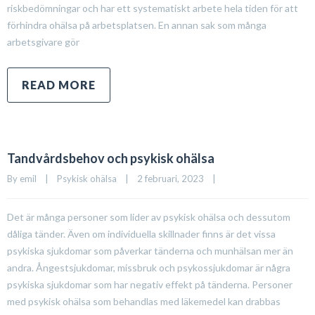
riskbedömningar och har ett systematiskt arbete hela tiden för att
förhindra ohälsa på arbetsplatsen. En annan sak som många
arbetsgivare gör
READ MORE
Tandvårdsbehov och psykisk ohälsa
By 
emil
|
Psykisk ohälsa
|
2 februari, 2023    
|
Det är många personer som lider av psykisk ohälsa och dessutom
dåliga tänder. Även om individuella skillnader finns är det vissa
psykiska sjukdomar som påverkar tänderna och munhälsan mer än
andra. Ångestsjukdomar, missbruk och psykossjukdomar är några
psykiska sjukdomar som har negativ effekt på tänderna. Personer
med psykisk ohälsa som behandlas med läkemedel kan drabbas