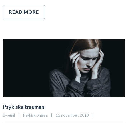
READ MORE
Psykiska trauman
By 
emil
|
Psykisk ohälsa
|
12 november, 2018    
|