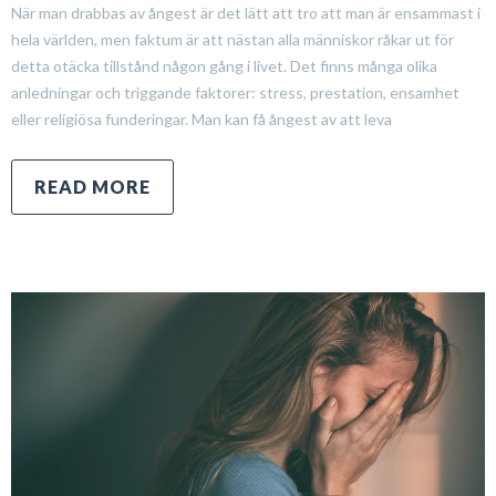
När man drabbas av ångest är det lätt att tro att man är ensammast i
hela världen, men faktum är att nästan alla människor råkar ut för
detta otäcka tillstånd någon gång i livet. Det finns många olika
anledningar och triggande faktorer: stress, prestation, ensamhet
eller religiösa funderingar. Man kan få ångest av att leva
READ MORE