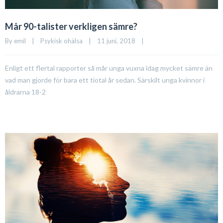
Mår 90-talister verkligen sämre?
By 
emil
|
Psykisk ohälsa
|
11 juni, 2018    
|
Enligt ett flertal rapporter så mår unga vuxna idag mycket sämre än
vad man gjorde för bara ett tiotal år sedan. Särskilt unga kvinnor i
åldrarna 18-2