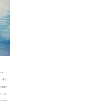
ika
all i
e upp-
etta.
t för