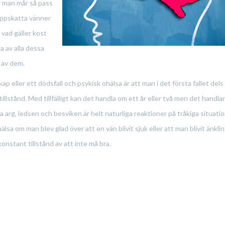
r man mår så pass
 uppskatta vänner
 vad gäller kost
a av alla dessa
 av dem.
p eller ett dödsfall och psykisk ohälsa är att man i det första fallet dels
t tillstånd. Med tillfälligt kan det handla om ett år eller två men det handl
arg, ledsen och besviken är helt naturliga reaktioner på tråkiga situati
sa om man blev glad över att en vän blivit sjuk eller att man blivit änkli
onstant tillstånd av att inte må bra.