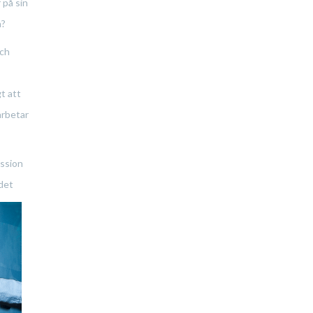
 på sin
a?
och
gt att
arbetar
ession
det