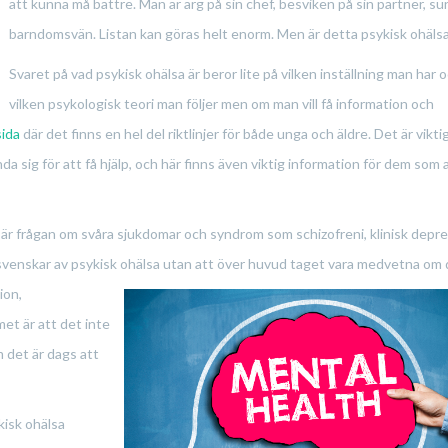
att kunna må bättre. Man är arg på sin chef, besviken på sin partner, sur
barndomsvän. Listan kan göras helt enorm. Men är detta psykisk ohäls
Svaret på vad psykisk ohälsa är beror lite på vilken inställning man har 
vilken psykologisk teori man följer men om man vill få information och
sida
där det finns en hel del riktlinjer för både unga och äldre. Det är vikti
 sig för att få hjälp, och här finns även viktig information för dem som 
id är frågan om svåra sjukdomar och syndrom som schizofreni, klinisk depr
 svenskar av psykisk ohälsa utan att över huvud taget vara
medvetna om 
ion,
et är att det inte
om det är dags att
kisk ohälsa