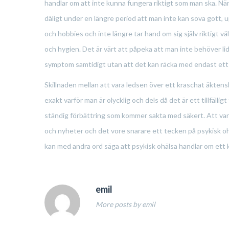
handlar om att inte kunna fungera riktigt som man ska. Nä
dåligt under en längre period att man inte kan sova gott,
och hobbies och inte längre tar hand om sig själv riktigt väl
och hygien. Det är värt att påpeka att man inte behöver lid
symptom samtidigt utan att det kan räcka med endast ett
Skillnaden mellan att vara ledsen över ett kraschat äktenska
exakt varför man är olycklig och dels då det är ett tillfällig
ständig förbättring som kommer sakta med säkert. Att vara 
och nyheter och det vore snarare ett tecken på psykisk ohäl
kan med andra ord säga att psykisk ohälsa handlar om ett k
emil
More posts by emil