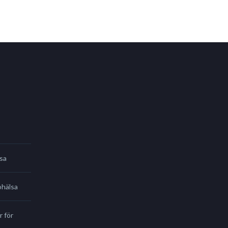
sa
ohälsa
r för