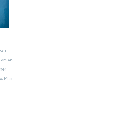
 vet
ar om en
oner
ng. Man