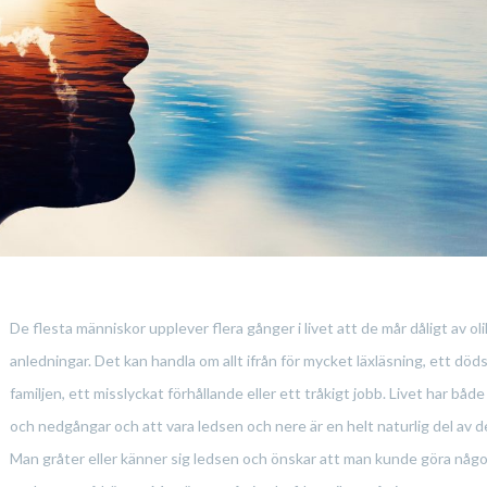
De flesta människor upplever flera gånger i livet att de mår dåligt av ol
anledningar. Det kan handla om allt ifrån för mycket läxläsning, ett dödsf
familjen, ett misslyckat förhållande eller ett tråkigt jobb. Livet har båd
och nedgångar och att vara ledsen och nere är en helt naturlig del av d
Man gråter eller känner sig ledsen och önskar att man kunde göra någo